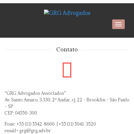
Toggl
navig
Contato
“GRG Advogados Associados”
Av. Santo Amaro, 3.330, 2º Andar, cj. 22 – Brooklin – São Paulo
– SP
CEP: 04556-300
Fone: +55 (11) 5542-8666 | +55 (11) 5041-3520
email= grg@grg.adv.br