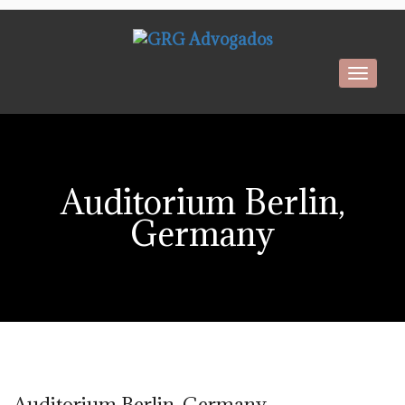
Toggl
navig
Auditorium Berlin,
Germany
Auditorium Berlin, Germany